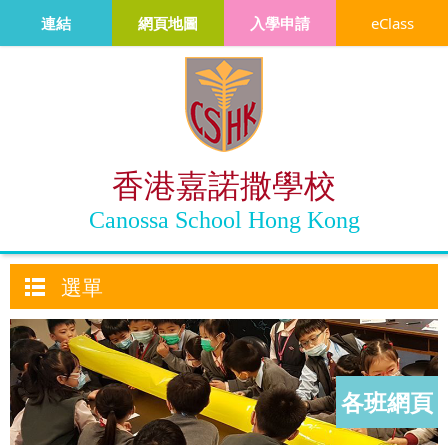
連結
網頁地圖
入學申請
eClass
香港嘉諾撒學校
Canossa School Hong Kong
選單
各班網頁