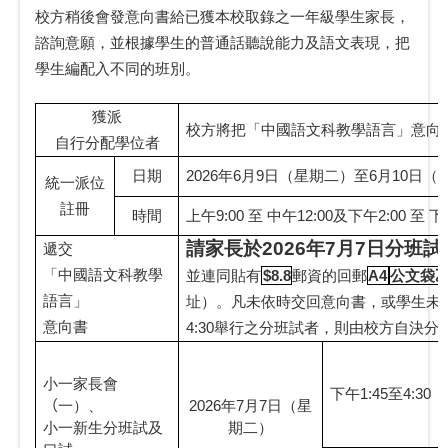
校方稍後會發意向書給已獲本校取錄之一年級學生家長，
諮詢意願，並根據學生的普通話聽說能力及語文表現，把
學生編配入不同的班別。
獲派
校方將把「中國語文科教學語言」
意向
自行分配學位者
日期
2026
年
6
月
9
日（星期二）至
6
月
10
日（
統一派位
註冊
時間
上午
9:00
至 中午
12:00
及下午
2:00
至 下
請家長於
2026
年
7
月
7
日分班試
遞交
「中國語文科教學
並連同貼有
$8.8
郵資的回郵
A4
公文袋
語言
」
址）。凡未依時交回意向書，或學生未
意向書
4:30
舉行之分班試者，則由校方自決分
小一家長會
下午
1:45
至
4:30
（
一）、
2026
年
7
月
7
日（星
小一新生分班試及
期二）