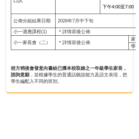
口試
下午
4:00
至
7:00
公佈分組結果日期
2026
年
7
月中下旬
小一適應課程
(1)
＊詳情容後公佈
家
小一家長會（二）
＊詳情容後公佈
學
校方稍後會發意向書給已獲本校取錄之一年級學生家長，
諮詢意願
，並根據學生的普通話聽說能力及語文表現，把
學生編配入不同的班別。