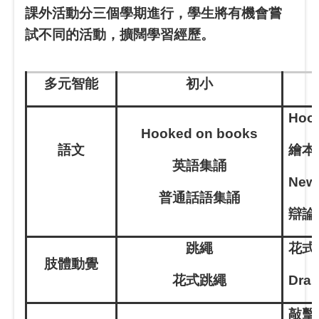
課外活動分三個學期進行，學生將有機會嘗
試不同的活動，擴闊學習經歷。
多元智能
初小
Hoo
Hooked on books
語文
繪本
英語集誦
News
普通話語集誦
辯
跳繩
花式
肢體
動覺
花式跳繩
Dra
敲擊