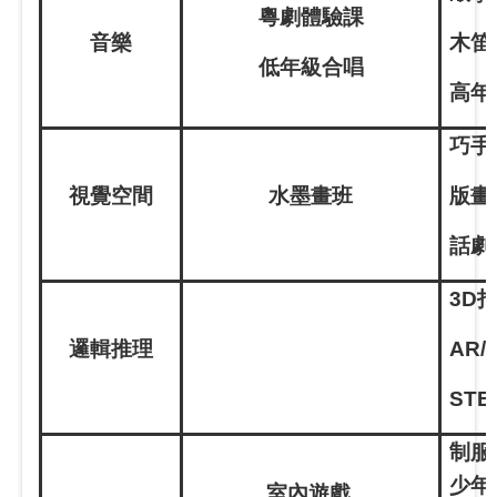
粵劇體驗課
音樂
木笛
低年級合唱
高年
巧手
視覺空間
水墨畫班
版畫
話劇
3D
邏輯推理
AR/V
STE
制服
少年
室內遊戲