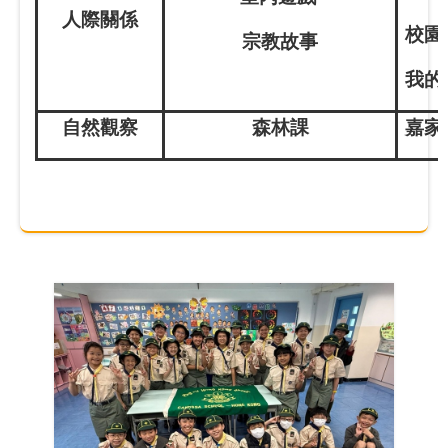
人際關係
校園
宗教故事
我的
自然觀察
森林課
嘉家