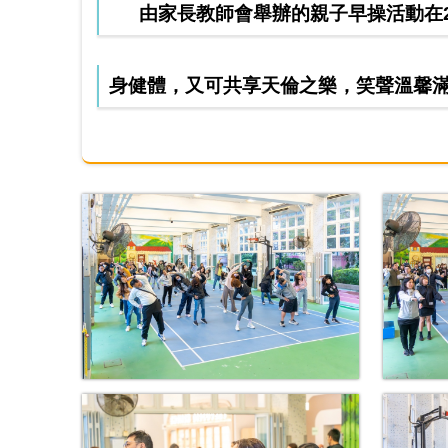
由家長教師會舉辦的親子早操活動在2月
身健體，又可共享天倫之樂，笑聲溫馨