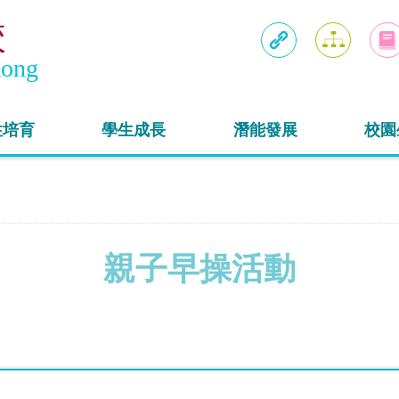
校
Kong
連結
網頁地圖
入學
性培育
學生成長
潛能發展
校園
親子早操活動