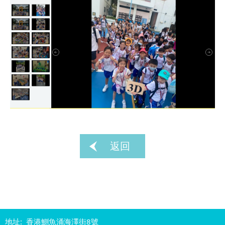
返回
地址: 香港鰂魚涌海澤街8號