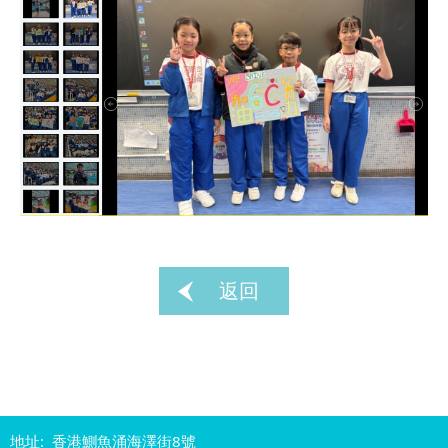
返回
地址: 香港鰂魚涌海澤街8號