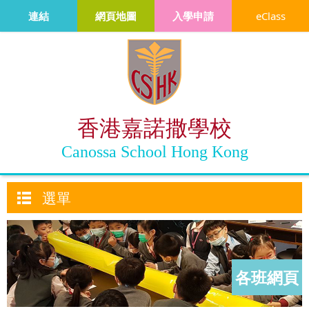
連結
網頁地圖
入學申請
eClass
香港嘉諾撒學校
Canossa School Hong Kong
選單
各班網頁