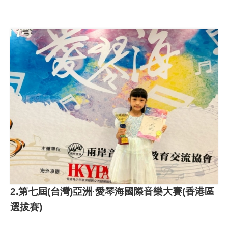
2.第七屆(台灣)亞洲·愛琴海國際音樂大賽(香港區
選拔賽)