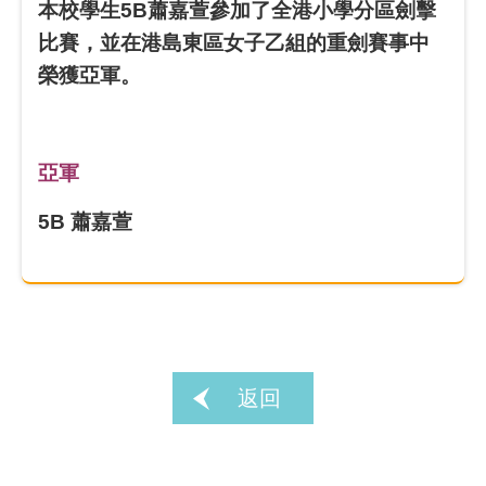
本校學生5B蕭嘉萱參加了全港小學分區劍擊
比賽，並在港島東區女子乙組的重劍賽事中
榮獲亞軍。
亞軍
5B 蕭嘉萱
返回