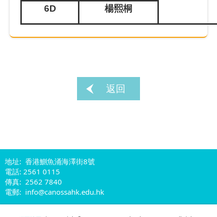
6D
楊熙桐
返回
地址: 香港鰂魚涌海澤街8號
電話: 2561 0115
傳真: 2562 7840
電郵: info@canossahk.edu.hk