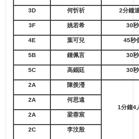
3D
何忻祈
2
分鐘
3F
姚若希
30
4E
葉可兒
45
秒
5B
鍾佩言
30
5C
高銦廷
30
2A
陳羨瀅
2A
何思遠
1
分鐘
4
2A
梁蓉宸
2C
李汶殷