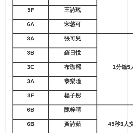
5F
王詩瑤
6A
宋悠可
3A
張可兒
3B
羅日悅
3C
布珈榣
1
分鐘
5
3A
黎樂曈
3F
楊子彤
6B
陳梓晴
6
B
黃詩茹
45
秒
3
人