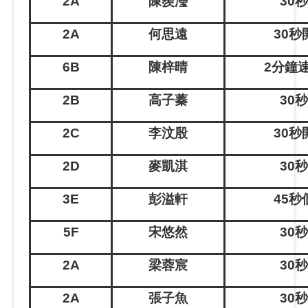
2A
陳羨瀅
30
2A
何思遠
30
秒
6B
陳梓晴
2
分鐘
2B
高子蓁
30
2C
李汶殷
30
秒
2D
麥凱淇
30
3E
彭溢軒
45
秒
5F
宋悠然
30
2A
梁蓉宸
30
2A
張子魚
30