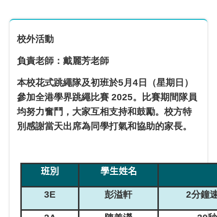
校外活動
負責老師：戴麗芳老師
本校花式跳繩隊及初班於5月4日（星期日）
參加全港學界跳繩比賽 2025。比賽期間隊員
均努力奮鬥，大家互相支持和鼓勵。校方特
別感謝當天出席為同學打氣和協助的家長。
班別
學生姓名
3E
彭溢軒
2
分鐘