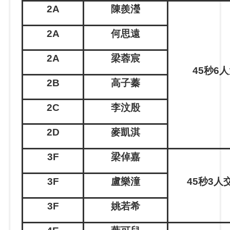
2A
陳羨瀅
2A
何思遠
2A
梁蓉宸
45
秒
6
人
2B
高子蓁
2C
李汶殷
2D
麥凱淇
3F
梁倬嘉
3F
盧樂潼
45
秒
3
人
3F
姚若希