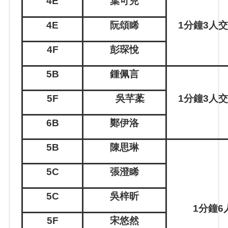
4E
葉可兒
4E
阮頌睎
1
分鐘
3
人
4F
彭琛悅
5B
鍾佩言
5
F
吳芊葇
1
分鐘
3
人
6B
鄭伊洛
5B
陳思琳
5C
張澄睎
5C
吳梓昕
1
分鐘
6
5F
宋悠然