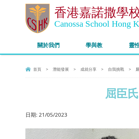
香港嘉諾撒學
Canossa School Hong 
關於我們
學與教
靈
首頁
>
潛能發展
>
成就分享
>
自我挑戰
>
屈
屈臣氏
日期:
21/05/2023