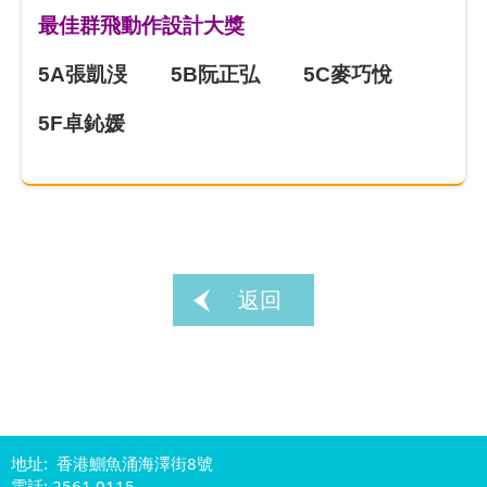
最佳群飛動作設計大獎
5A
張凱渂
5B
阮正弘
5C
麥巧悅
5F
卓鈊媛
返回
地址: 香港鰂魚涌海澤街8號
電話: 2561 0115