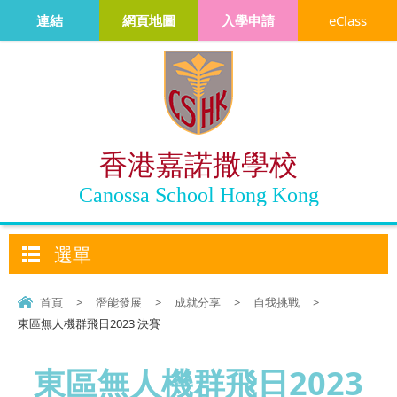
連結
網頁地圖
入學申請
eClass
香港嘉諾撒學校
Canossa School Hong Kong
選單
首頁
>
潛能發展
>
成就分享
>
自我挑戰
>
東區無人機群飛日2023 決賽
東區無人機群飛日2023