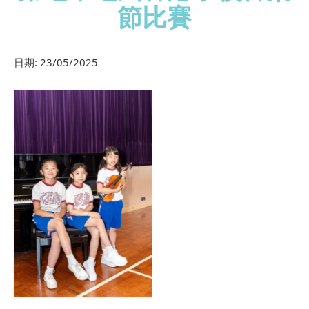
節比賽
日期:
23/05/2025