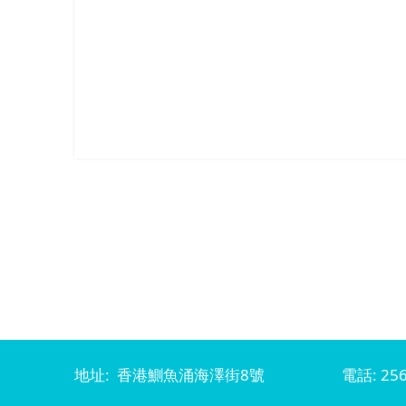
地址: 香港鰂魚涌海澤街8號
電話: 256