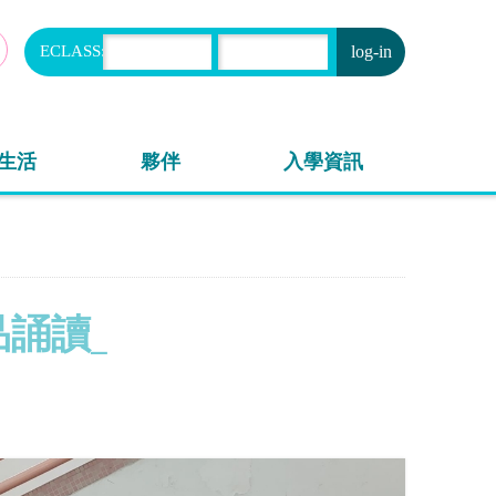
ECLASS:
申請
生活
夥伴
入學資訊
品誦讀_