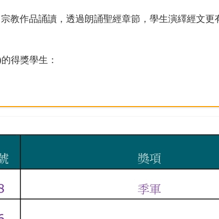
」宗教作品誦讀，透過朗誦聖經章節，學生演繹經文更
)的得獎學生：