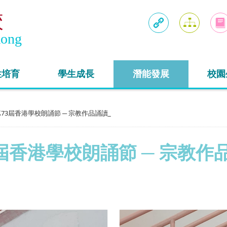
校
Kong
連結
網頁地圖
入學
性培育
學生成長
潛能發展
校園
73屆香港學校朗誦節 ─ 宗教作品誦讀_
屆香港學校朗誦節 ─ 宗教作