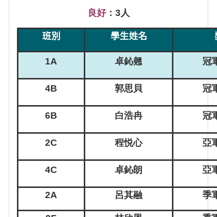
良好
：3人
班別
學生姓名
1A
卓鈊翹
冠軍
4B
郭思貝
冠軍
6B
白浩冉
冠軍
2C
程悦心
亞軍
4C
卓鈊朗
亞軍
2A
呂其融
季軍