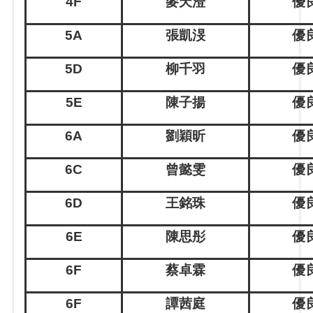
4F
麥天澄
優良
5A
張凱渂
優良
5D
柳千羽
優良
5E
陳子揚
優良
6A
劉穎昕
優良
6C
曾懿雯
優良
6D
王銘珠
優良
6E
陳思彤
優良
6F
蔡卓霖
優良
6F
譚茜庭
優良