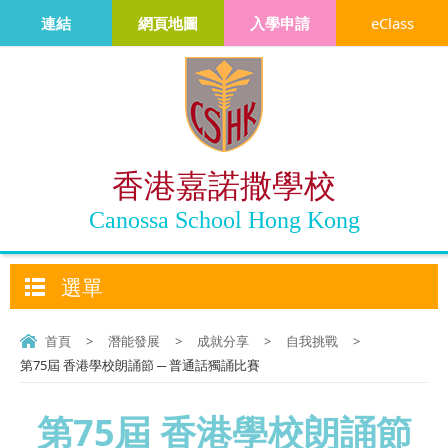
連結
網頁地圖
入學申請
eClass
香港嘉諾撒學校
Canossa School Hong Kong
選單
首頁
>
潛能發展
>
成就分享
>
自我挑戰
>
第75屆 香港學校朗誦節 ─ 普通話獨誦比賽
第75屆 香港學校朗誦節