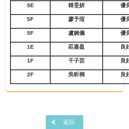
5E
韓旻妍
優良
5F
廖予瑄
優良
5F
盧婉儀
優良
1E
莊嘉盈
良好
1F
干子芸
良好
2F
吳昕桐
良好
返回