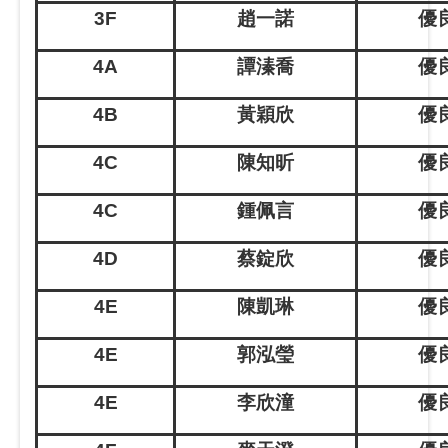
3F
趙一諾
優良
4A
譚溱喬
優良
4B
黃穎欣
優良
4C
陳知昕
優良
4C
鍾佩言
優良
4D
蔡錠欣
優良
4E
陳凱琳
優良
4E
郭泓瑩
優良
4E
李欣潼
優良