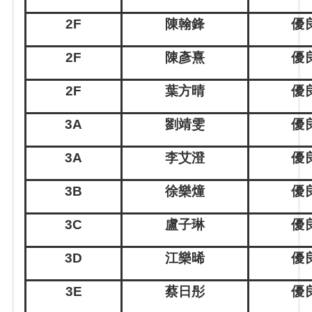
2F
陳翰鋒
優良
2F
陳彥熹
優良
2F
葉方晴
優良
3A
劉靖雯
優良
3A
李艾澄
優良
3B
徐樂燑
優良
3C
盧子琳
優良
3D
江樂晞
優良
3E
蔡日彤
優良