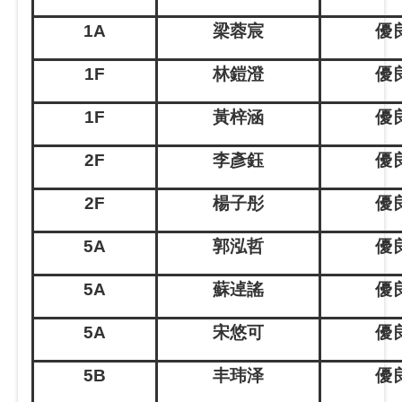
1A
梁蓉宸
優良
1F
林鎧澄
優良
1F
黃梓涵
優良
2F
李彥鈺
優良
2F
楊子彤
優良
5A
郭泓哲
優良
5A
蘇逴謠
優良
5A
宋悠可
優良
5B
丰玮泽
優良