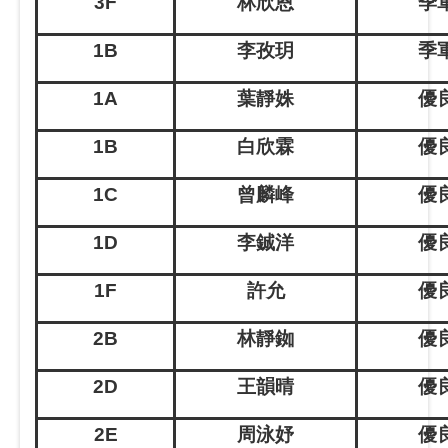
3F
林欣恩
季軍
1B
李孜玥
季軍
1A
葉靜姝
優良
1B
白欣霖
優良
1C
曾麟峰
優良
1D
李鋮洋
優良
1F
許允
優良
2B
林靜銣
優良
2D
王韻晴
優良
2E
周泳妤
優良