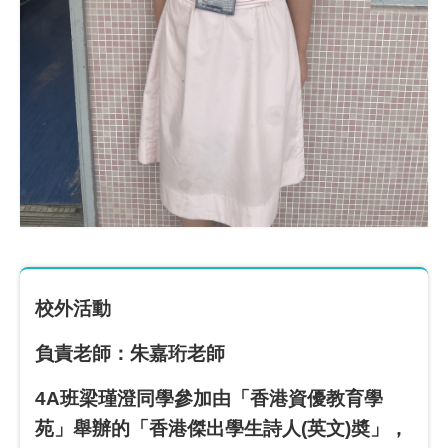
校外活動
負責老師：朱嘉珩老師
4A班梁瑾澄同學參加由「香港資優教育學
苑」舉辦的「香港傑出學生詩人(英文)奬」，