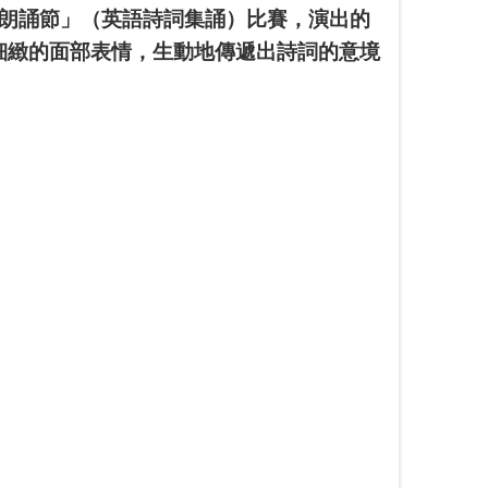
學校朗誦節」（英語詩詞集誦）比賽，演出的
動作和細緻的面部表情，生動地傳遞出詩詞的意境