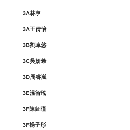
3A林亨
3A王倩怡
3B劉卓悠
3C吳妍希
3D周睿嵐
3E溫智瑤
3F陳鉦曈
3F楊子彤