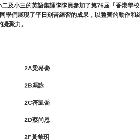
0名小二及小三的英語集誦隊隊員參加了第76屆「香港
yl，榮獲季軍。同學們展現了平日刻苦練習的成果，以整齊的
的凝聚力。
2A梁莃蕎
2B馮詠
2C符凱喬
2D蔡尚恩
2F黃希玥