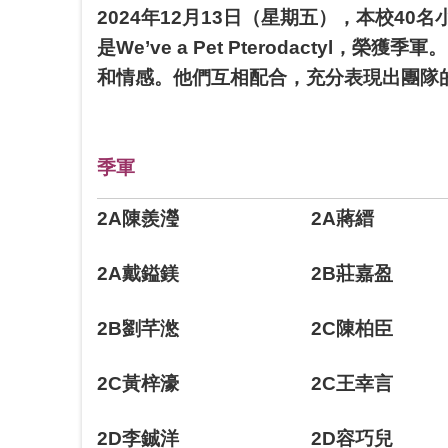
2024年12月13日（星期五），本校4
是We’ve a Pet Pterodact
和情感。他們互相配合，充分表現出團隊
季軍
2A陳羨瀅
2A蔣縉
2A戴鎰鎂
2B莊嘉盈
2B劉芊滺
2C陳柏臣
2C黃梓濠
2C王幸言
2D李鋮洋
2D容巧兒