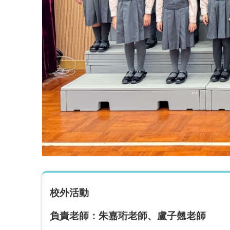
校外活動
負責老師：朱嘉珩老師、盧子翹老師