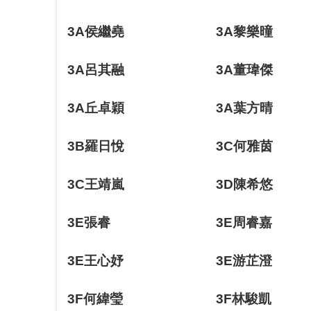
3A侯繼堯
3A黎樂曈
3A呂其融
3A董瑋傑
3A丘卓穎
3A葉方晴
3B羅日悅
3C何雅茵
3C王靖嵐
3D陳希悠
3E張睿
3E周睿嘉
3E王心妤
3E游芷澄
3F何緯瑩
3F林駿凱