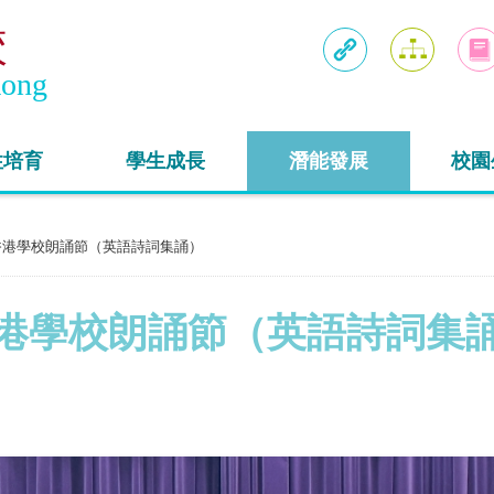
校
Kong
連結
網頁地圖
入學
性培育
學生成長
潛能發展
校園
香港學校朗誦節（英語詩詞集誦）
港學校朗誦節（英語詩詞集