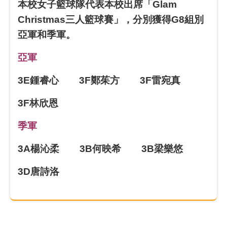
本校女子籃球隊代表本校出席「Glam
Christmas三人籃球賽」，分別獲得G8組別
亞軍和季軍。
亞軍
3E
鍾睿心
3F
鄭茱方
3F
雷宛真
3F
林欣恩
季軍
3A
楊沁柔
3B
何映希
3B
梁樂悠
3D
唐詩洛