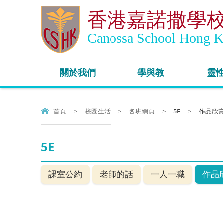
香港嘉諾撒學
Canossa School Hong 
關於我們
學與教
靈
首頁
>
校園生活
>
各班網頁
>
5E
>
作品欣
5E
課室公約
老師的話
一人一職
作品