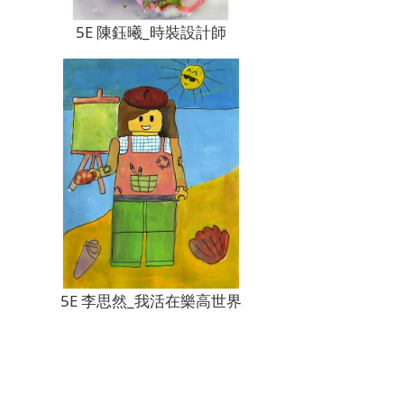
5E 陳鈺曦_時裝設計師
5E 李思然_我活在樂高世界