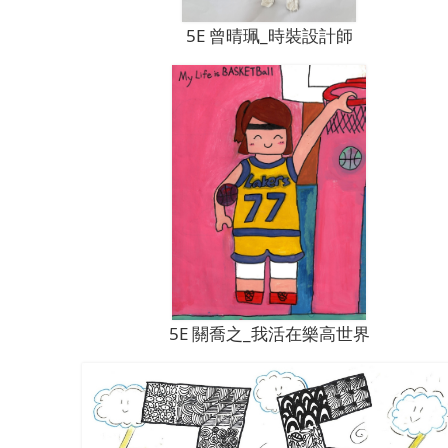
5E 曾晴珮_時裝設計師
5E 關喬之_我活在樂高世界