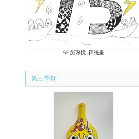
5E 彭琛悅_禪繞畫
第三學期