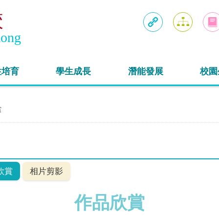
校
Kong
連結
網頁地圖
入學
性培育
學生成長
潛能發展
校園
賞
欣賞
相片剪影
作品欣賞