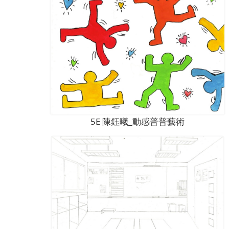
5E 陳鈺曦_動感普普藝術