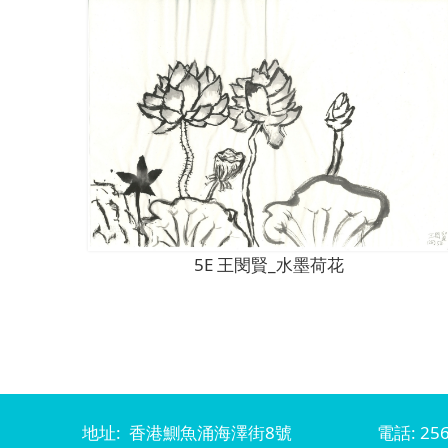
5E 王閔賢_水墨荷花
地址: 香港鰂魚涌海澤街8號
電話: 256