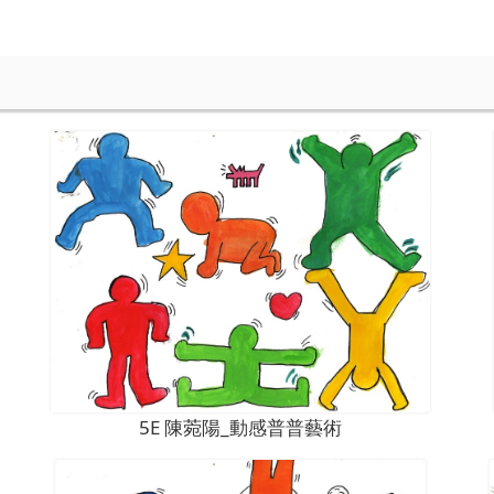
5E 陳菀陽_動感普普藝術