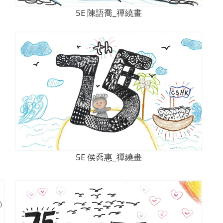
5E 陳語喬_禪繞畫
5E 侯喬惠_禪繞畫