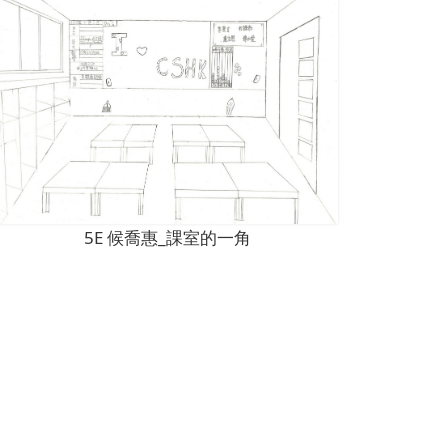
5E 候喬惠_課室的一角