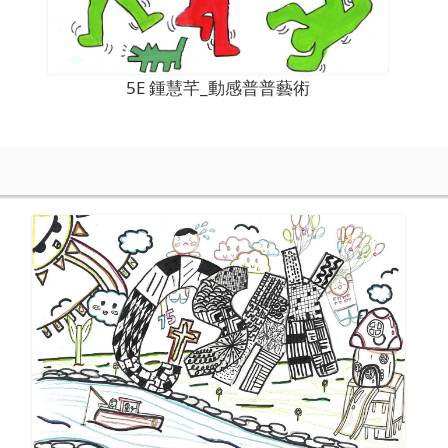
5E 鍾慧芊_動感普普藝術