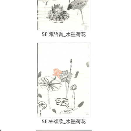
5E 陳語喬_水墨荷花
5E 林頌欣_水墨荷花