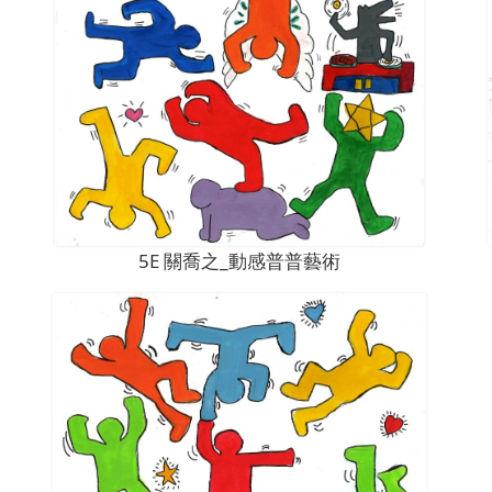
5E 關喬之_動感普普藝術