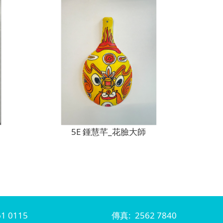
5E 鍾慧芊_花臉大師
1 0115
傳真: 2562 7840