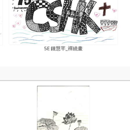
5E 鍾慧芊_禪繞畫