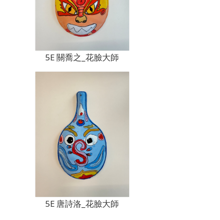
5E 關喬之_花臉大師
5E 唐詩洛_花臉大師