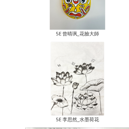
5E 曾晴珟_花臉大師
5E 李思然_水墨荷花