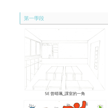
第一學段
5E 曾晴珮_課室的一角