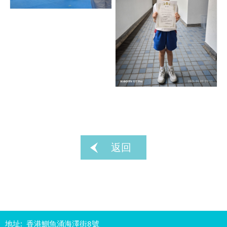
返回
地址: 香港鰂魚涌海澤街8號