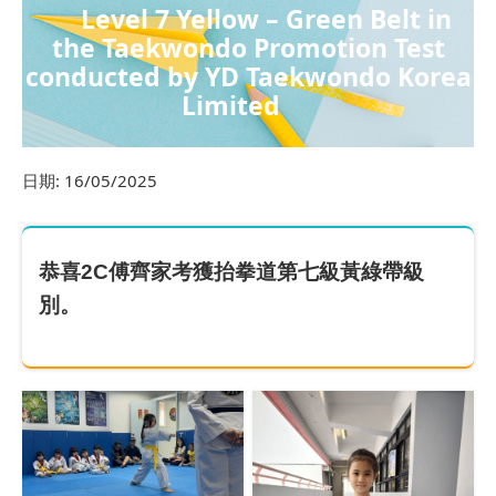
Level 7 Yellow – Green Belt in
the Taekwondo Promotion Test
conducted by YD Taekwondo Korea
Limited
日期:
16/05/2025
恭喜2C傅齊家考獲抬拳道第七級黃綠帶級
別。