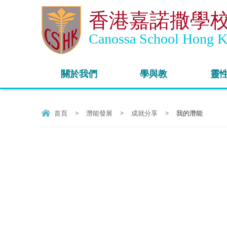
香港嘉諾撒學
Canossa School Hong 
關於我們
學與教
靈
首頁
>
潛能發展
>
成就分享
>
我的潛能