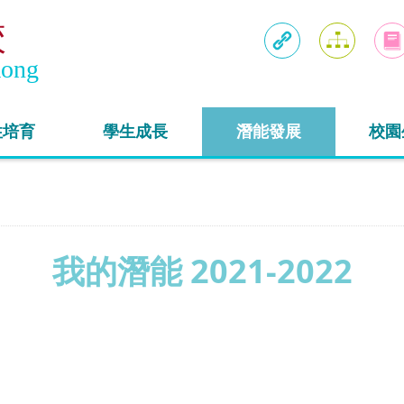
校
Kong
連結
網頁地圖
入學
性培育
學生成長
潛能發展
校園
我的潛能 2021-2022