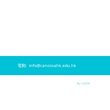
電郵: info@canossahk.edu.hk
By: ctd.hk