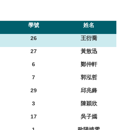
學號
姓名
26
王衍喬
27
黃敖迅
6
鄭仲軒
7
郭泓哲
29
邱兆鋒
3
陳穎欣
17
吳子嫣
1
歐陽靖雯