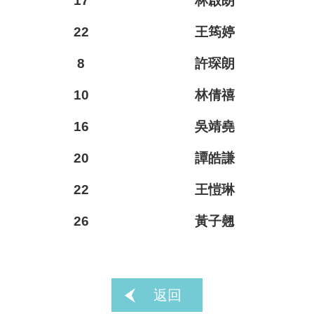
17
林啟朗
22
王筠婷
8
許琛朗
10
林倩禧
16
吳靖堯
20
譚皓謙
22
王愷琳
26
黃子翹
返回