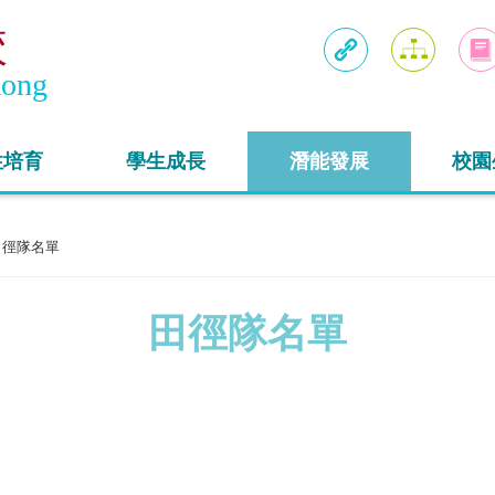
校
Kong
連結
網頁地圖
入學
性培育
學生成長
潛能發展
校園
田徑隊名單
田徑隊名單