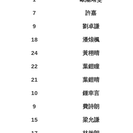
7
許嘉
9
劉卓謙
18
潘烺楓
24
黃栩晴
22
葉鎧瞳
21
葉鎧晴
10
鍾幸言
9
費詩朗
15
梁允謙