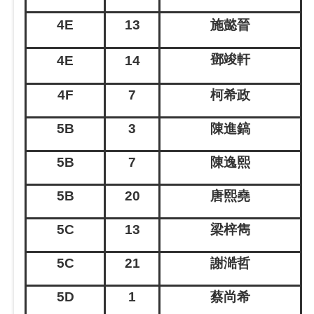
4E
13
施懿晉
鄧竣軒
4E
14
4F
7
柯希政
5B
3
陳進鎬
5B
7
陳逸熙
5B
20
唐熙堯
5C
13
梁梓雋
5C
21
謝澔哲
5D
1
蔡尚希