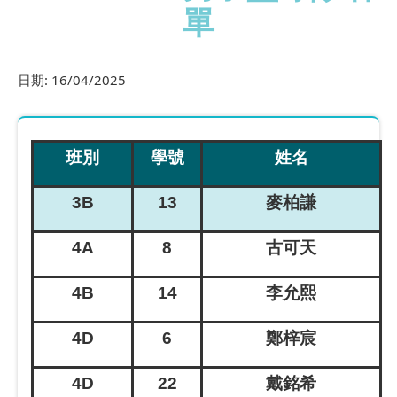
單
日期:
16/04/2025
班別
學號
姓名
3B
13
麥柏謙
4A
8
古可天
4B
14
李允熙
4D
6
鄭梓宸
4D
22
戴銘希