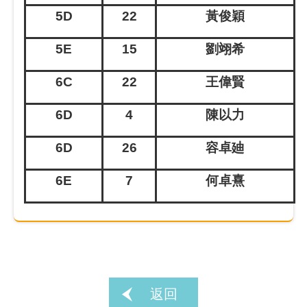
5D
22
黃俊穎
5E
15
劉翊希
6C
22
王偉賢
6D
4
陳以力
6D
26
容卓廸
6E
7
何卓熹
返回