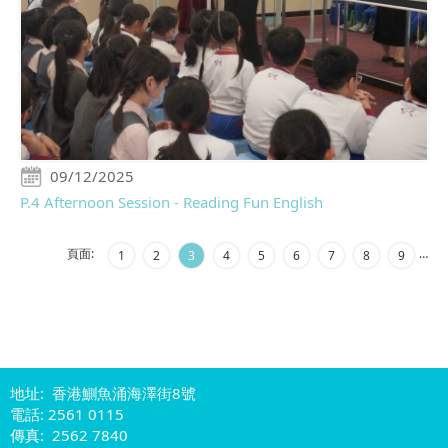
09/12/2025
P.4 Afternoon Session - Reading Fun English
頁面:
…
1
2
3
4
5
6
7
8
9
地址: 香港鰂魚涌海澤街8號
電話: 2561 0115
傳真: 2562 7840